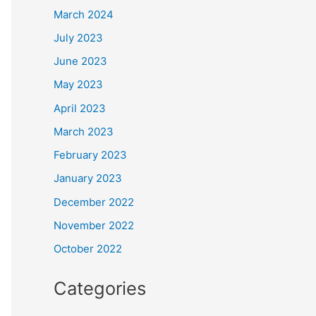
March 2024
July 2023
June 2023
May 2023
April 2023
March 2023
February 2023
January 2023
December 2022
November 2022
October 2022
Categories