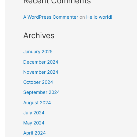
Recent Comments
A WordPress Commenter
on
Hello world!
Archives
January 2025
December 2024
November 2024
October 2024
September 2024
August 2024
July 2024
May 2024
April 2024