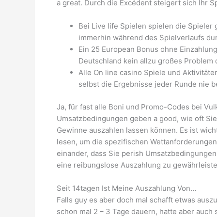
a great. Durch die Excédent steigert sich Ihr 
Bei Live life Spielen spielen die Spiel
immerhin während des Spielverlaufs dur
Ein 25 European Bonus ohne Einzahlung C
Deutschland kein allzu großes Problem d
Alle On line casino Spiele und Aktivit
selbst die Ergebnisse jeder Runde nie b
Ja, für fast alle Boni und Promo-Codes bei V
Umsatzbedingungen geben a good, wie oft Sie
Gewinne auszahlen lassen können. Es ist wic
lesen, um die spezifischen Wettanforderungen 
einander, dass Sie perish Umsatzbedingungen
eine reibungslose Auszahlung zu gewährleiste
Seit 14tagen Ist Meine Auszahlung Von…
Falls guy es aber doch mal schafft etwas aus
schon mal 2 – 3 Tage dauern, hatte aber auch