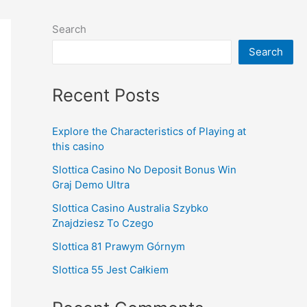
Search
Search
Recent Posts
Explore the Characteristics of Playing at
this casino
Slottica Casino No Deposit Bonus Win
Graj Demo Ultra
Slottica Casino Australia Szybko
Znajdziesz To Czego
Slottica 81 Prawym Górnym
Slottica 55 Jest Całkiem