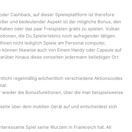
r Cashback, auf dieser Spieleplattform ist therefore
roßer und bedeutender Aspekt ist der mögliche Bonus, den
haben oder das paar Freispielen gratis zu spielen. Vulkan
motionen, die Du Spielerlebnis noch aufregender tätigen.
hnen nicht lediglich Spiele am Personal computer,
Sie können likewise auch von Einem Handy oder Capsule auf
darüber hinaus diese vonseiten jedermann beliebigen Ort
tlicht regelmäßig wöchentlich verschiedene Aktionscodes
nal.
 wieder die Bonusfunktionen, über die man beispielsweise
ebseite über dem mobilen Gerät auf und entscheidest sich
teressante Spiel seine Wurzeln in Frankreich hat. All