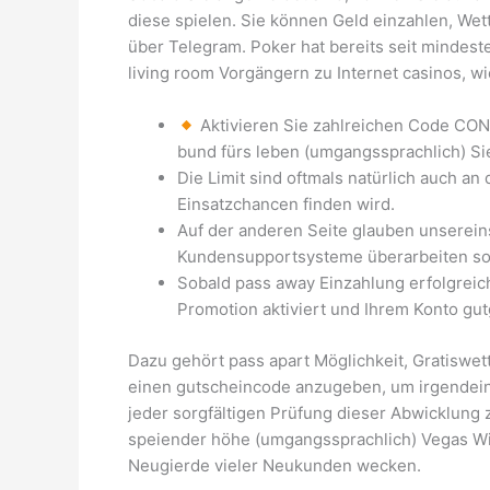
diese spielen. Sie können Geld einzahlen, Wet
über Telegram. Poker hat bereits seit mindest
living room Vorgängern zu Internet casinos, w
Aktivieren Sie zahlreichen Code CONS
bund fürs leben (umgangssprachlich) Si
Die Limit sind oftmals natürlich auch an
Einsatzchancen finden wird.
Auf der anderen Seite glauben unsereins
Kundensupportsysteme überarbeiten sol
Sobald pass away Einzahlung erfolgreic
Promotion aktiviert und Ihrem Konto gu
Dazu gehört pass apart Möglichkeit, Gratiswet
einen gutscheincode anzugeben, um irgendein
jeder sorgfältigen Prüfung dieser Abwicklung
speiender höhe (umgangssprachlich) Vegas Wi
Neugierde vieler Neukunden wecken.