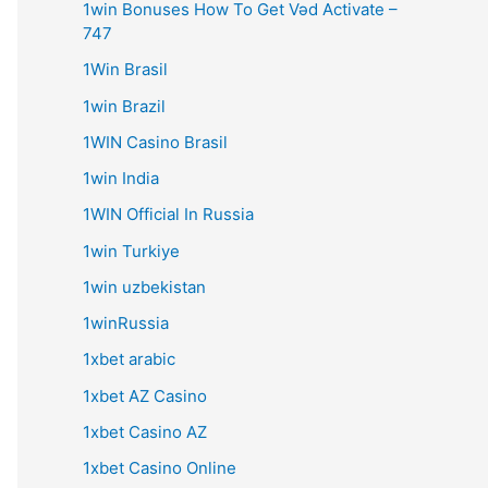
1win Bonuses How To Get Vəd Activate –
747
1Win Brasil
1win Brazil
1WIN Casino Brasil
1win India
1WIN Official In Russia
1win Turkiye
1win uzbekistan
1winRussia
1xbet arabic
1xbet AZ Casino
1xbet Casino AZ
1xbet Casino Online