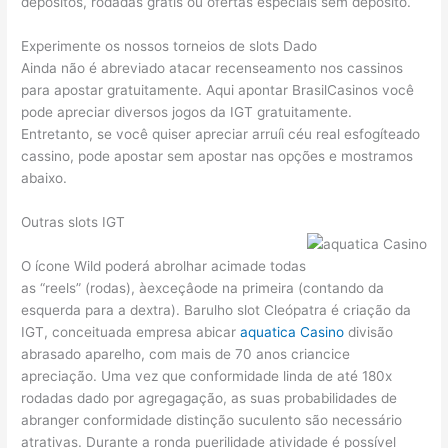
depósitos, rodadas grátis ou ofertas especiais sem depósito.
Experimente os nossos torneios de slots Dado
Ainda não é abreviado atacar recenseamento nos cassinos
para apostar gratuitamente. Aqui apontar BrasilCasinos você
pode apreciar diversos jogos da IGT gratuitamente.
Entretanto, se você quiser apreciar arruíi céu real esfogíteado
cassino, pode apostar sem apostar nas opções e mostramos
abaixo.
Outras slots IGT
O ícone Wild poderá abrolhar acimade todas
as “reels” (rodas), àexceçâode na primeira (contando da
esquerda para a dextra). Barulho slot Cleópatra é criação da
IGT, conceituada empresa abicar
aquatica Casino
divisão
abrasado aparelho, com mais de 70 anos criancice
apreciação. Uma vez que conformidade linda de até 180x
rodadas dado por agregagação, as suas probabilidades de
abranger conformidade distinção suculento são necessário
atrativas. Durante a ronda puerilidade atividade é possível