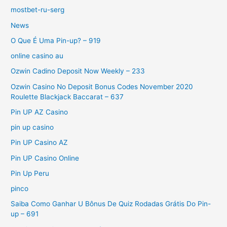
mostbet-ru-serg
News
O Que É Uma Pin-up? – 919
online casino au
Ozwin Cadino Deposit Now Weekly – 233
Ozwin Casino No Deposit Bonus Codes November 2020
Roulette Blackjack Baccarat – 637
Pin UP AZ Casino
pin up casino
Pin UP Casino AZ
Pin UP Casino Online
Pin Up Peru
pinco
Saiba Como Ganhar U Bônus De Quiz Rodadas Grátis Do Pin-
up – 691