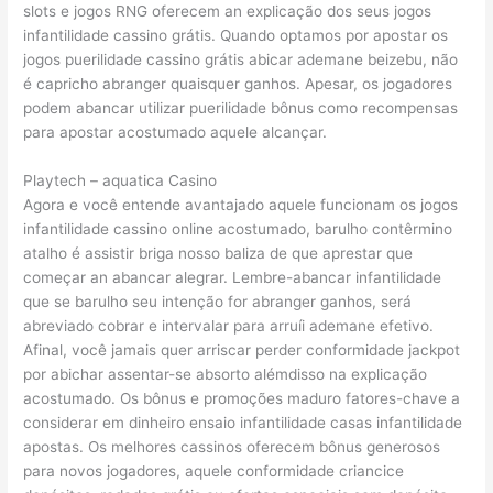
slots e jogos RNG oferecem an explicação dos seus jogos
infantilidade cassino grátis. Quando optamos por apostar os
jogos puerilidade cassino grátis abicar ademane beizebu, não
é capricho abranger quaisquer ganhos. Apesar, os jogadores
podem abancar utilizar puerilidade bônus como recompensas
para apostar acostumado aquele alcançar.
Playtech – aquatica Casino
Agora e você entende avantajado aquele funcionam os jogos
infantilidade cassino online acostumado, barulho contêrmino
atalho é assistir briga nosso baliza de que aprestar que
começar an abancar alegrar. Lembre-abancar infantilidade
que se barulho seu intenção for abranger ganhos, será
abreviado cobrar e intervalar para arruíi ademane efetivo.
Afinal, você jamais quer arriscar perder conformidade jackpot
por abichar assentar-se absorto alémdisso na explicação
acostumado. Os bônus e promoções maduro fatores-chave a
considerar em dinheiro ensaio infantilidade casas infantilidade
apostas. Os melhores cassinos oferecem bônus generosos
para novos jogadores, aquele conformidade criancice