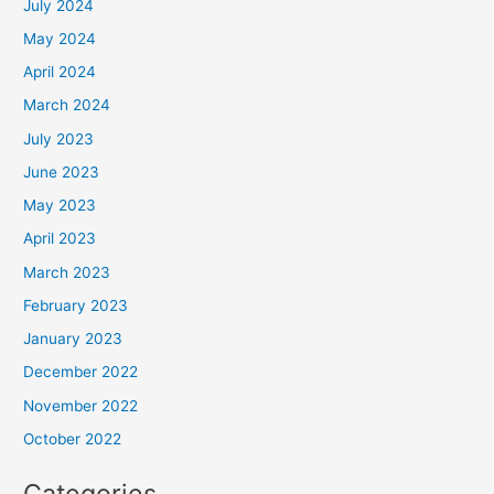
July 2024
May 2024
April 2024
March 2024
July 2023
June 2023
May 2023
April 2023
March 2023
February 2023
January 2023
December 2022
November 2022
October 2022
Categories