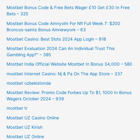
Mostbet Bonus Code & Free Bets Wager £10 Get £30 In Free
Bets – 325
Mostbet Bonus Code Amnyxlm For Nfl Full Week 7: $200
Broncos-saints Bonus Amnewyork – 63
Mostbet Casino: Best Slots 2024 App Login – 918
Mostbet Evaluation 2024 Can An Individual Trust This
Gambling App?" – 385
Mostbet India Official Website Mostbet In Bonus 34,000 – 580
‎mostbet Internet Casino: Nj & Pa On The App Store – 337
mostbet ozbekistonda
Mostbet Review: Promo Code Forbes Up To $1, 1000 In Bonus
Wagers October 2024 – 939
mostbet tr
Mostbet UZ Casino Online
Mostbet UZ Kirish
Mostbet UZ Online