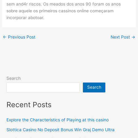
sem and4r riscos. Os meados dos anos 90 foram os anos
sobre aquele os primeiros cassinos online começaram
incorporar abotoar.
←
Previous Post
Next Post
→
Search
Search
Recent Posts
Explore the Characteristics of Playing at this casino
Slottica Casino No Deposit Bonus Win Graj Demo Ultra