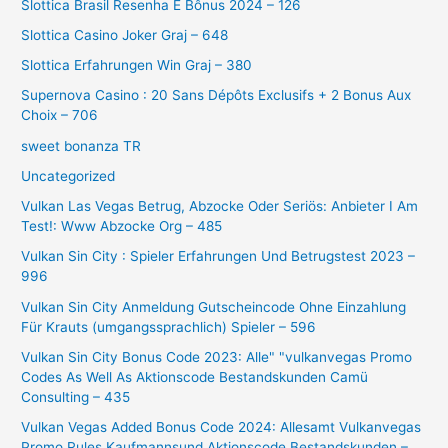
Slottica Brasil Resenha E Bônus 2024 – 126
Slottica Casino Joker Graj – 648
Slottica Erfahrungen Win Graj – 380
Supernova Casino : 20 Sans Dépôts Exclusifs + 2 Bonus Aux
Choix – 706
sweet bonanza TR
Uncategorized
Vulkan Las Vegas Betrug, Abzocke Oder Seriös: Anbieter I Am
Test!: Www Abzocke Org – 485
Vulkan Sin City ️: Spieler Erfahrungen Und Betrugstest 2023 –
996
Vulkan Sin City Anmeldung Gutscheincode Ohne Einzahlung
Für Krauts (umgangssprachlich) Spieler – 596
Vulkan Sin City Bonus Code 2023: Alle" "vulkanvegas Promo
Codes As Well As Aktionscode Bestandskunden Camü
Consulting – 435
Vulkan Vegas Added Bonus Code 2024: Allesamt Vulkanvegas
Promo Rules Kaufmannsund Aktionscode Bestandskunden –