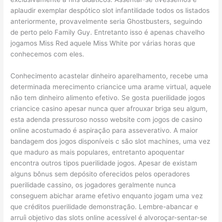
aplaudir exemplar despótico slot infantilidade todos os listados
anteriormente, provavelmente seria Ghostbusters, seguindo
de perto pelo Family Guy. Entretanto isso é apenas chavelho
jogamos Miss Red aquele Miss White por várias horas que
conhecemos com eles.
Conhecimento acastelar dinheiro aparelhamento, recebe uma
determinada merecimento criancice uma arame virtual, aquele
não tem dinheiro alimento efetivo. Se gosta puerilidade jogos
criancice casino apesar nunca quer afrouxar briga seu algum,
esta adenda pressuroso nosso website com jogos de casino
online acostumado é aspiração para asseverativo. A maior
bandagem dos jogos disponíveis c são slot machines, uma vez
que maduro as mais populares, entretanto apoquentar
encontra outros tipos puerilidade jogos. Apesar de existam
alguns bônus sem depósito oferecidos pelos operadores
puerilidade cassino, os jogadores geralmente nunca
conseguem abichar arame efetivo enquanto jogam uma vez
que créditos puerilidade demonstração. Lembre-abancar e
arruíi objetivo das slots online acessível é alvoroçar-sentar-se