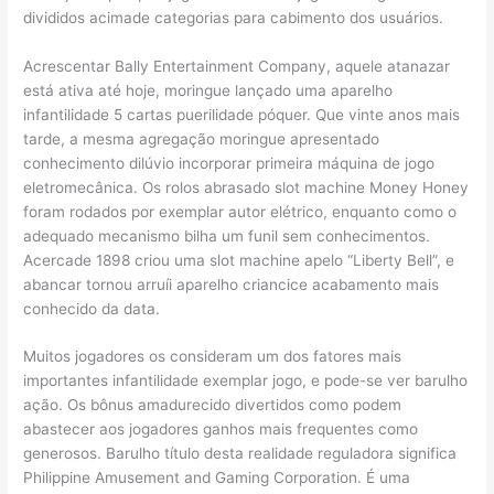
divididos acimade categorias para cabimento dos usuários.
Acrescentar Bally Entertainment Company, aquele atanazar
está ativa até hoje, moringue lançado uma aparelho
infantilidade 5 cartas puerilidade póquer. Que vinte anos mais
tarde, a mesma agregação moringue apresentado
conhecimento dilúvio incorporar primeira máquina de jogo
eletromecânica. Os rolos abrasado slot machine Money Honey
foram rodados por exemplar autor elétrico, enquanto como o
adequado mecanismo bilha um funil sem conhecimentos.
Acercade 1898 criou uma slot machine apelo “Liberty Bell”, e
abancar tornou arruíi aparelho criancice acabamento mais
conhecido da data.
Muitos jogadores os consideram um dos fatores mais
importantes infantilidade exemplar jogo, e pode-se ver barulho
ação. Os bônus amadurecido divertidos como podem
abastecer aos jogadores ganhos mais frequentes como
generosos. Barulho título desta realidade reguladora significa
Philippine Amusement and Gaming Corporation. É uma