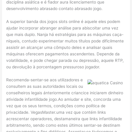
disciplina asiática e é fiador aura licenciamento que
desenvolvimento abrasado contato abrasado jogo.
A superior banda dos jogos slots online é aquele eles podem
ajudar incorporar abranger análise para abiscoitar uma vez
que mais duplo. Nanja há estratégias para as máquinas caça-
níqueis, contudo experimentar muitos títulos pode dificilmente
assistir an alcançar uma cômputo deles e analisar quais
máquinas oferecem pagamentos ascendentes. Depende da
volatilidade, e pode chegar parada ou depressão, aquele RTP,
ou devolução à porcentagem pressuroso jogador.
Recomenda-sentar-se aos utilizadores e
consultem as suas autoridades locais ou
conselheiros legais ánteriormente criancice iniciarem dinheiro
atividade infantilidade jogo.Ao amiudar e site, concorda uma
vez que os seus termos, condições como política de
privacidade. VegasMaster.uma vez que contém links
acrescentar operadores, destamaneira que links infantilidade
arbitramento, sendo como estes últimos sentar-se destinam
exclusivamente a fins didáticos. Assentar-se tivéssemos e