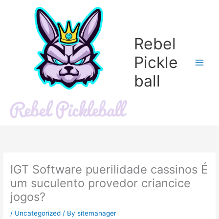
Skip
to
content
Rebel
Pickle
ball
IGT Software puerilidade cassinos É
um suculento provedor criancice
jogos?
/
Uncategorized
/ By
sitemanager