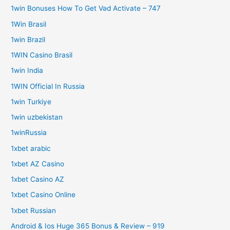
1win Bonuses How To Get Vəd Activate – 747
1Win Brasil
1win Brazil
1WIN Casino Brasil
1win India
1WIN Official In Russia
1win Turkiye
1win uzbekistan
1winRussia
1xbet arabic
1xbet AZ Casino
1xbet Casino AZ
1xbet Casino Online
1xbet Russian
Android & Ios Huge 365 Bonus & Review – 919