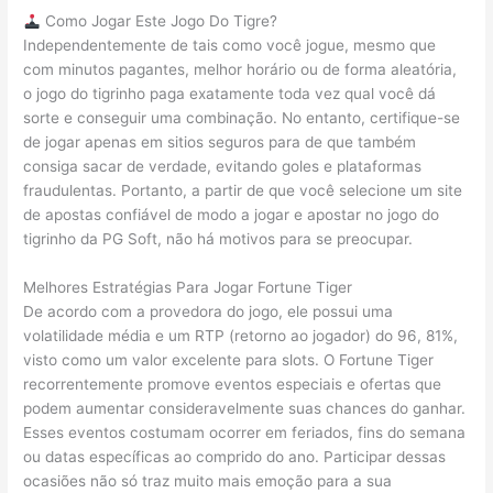
Como Jogar Este Jogo Do Tigre?
Independentemente de tais como você jogue, mesmo que
com minutos pagantes, melhor horário ou de forma aleatória,
o jogo do tigrinho paga exatamente toda vez qual você dá
sorte e conseguir uma combinação. No entanto, certifique-se
de jogar apenas em sitios seguros para de que também
consiga sacar de verdade, evitando goles e plataformas
fraudulentas. Portanto, a partir de que você selecione um site
de apostas confiável de modo a jogar e apostar no jogo do
tigrinho da PG Soft, não há motivos para se preocupar.
Melhores Estratégias Para Jogar Fortune Tiger
De acordo com a provedora do jogo, ele possui uma
volatilidade média e um RTP (retorno ao jogador) do 96, 81%,
visto como um valor excelente para slots. O Fortune Tiger
recorrentemente promove eventos especiais e ofertas que
podem aumentar consideravelmente suas chances do ganhar.
Esses eventos costumam ocorrer em feriados, fins do semana
ou datas específicas ao comprido do ano. Participar dessas
ocasiões não só traz muito mais emoção para a sua