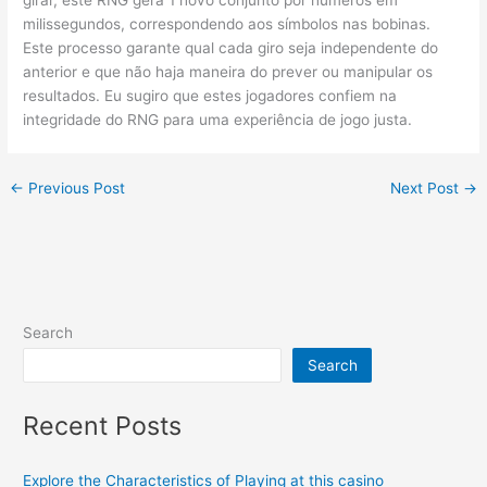
milissegundos, correspondendo aos símbolos nas bobinas.
Este processo garante qual cada giro seja independente do
anterior e que não haja maneira do prever ou manipular os
resultados. Eu sugiro que estes jogadores confiem na
integridade do RNG para uma experiência de jogo justa.
←
Previous Post
Next Post
→
Search
Search
Recent Posts
Explore the Characteristics of Playing at this casino