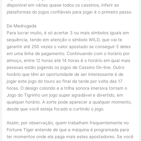
disponível em várias quase todos os cassinos, inferir as
plataformas do jogos confiáveis para jogar é o primeiro passo.
De Madrugada
Para lucrar muito, é só acertar 3 ou mais símbolos iguais em
sequência, tendo em atenção o símbolo WILD, que vai te
garantir até 250 vezes o valor apostado se conseguir 5 deles
em uma linha de pagamento. Continuando com o horário por
almoço, entre 12 horas até 14 horas é o horário em qual mais
pessoas estão jogando os jogos de Cassino On-line. Outro
horário que têm an oportunidade de ser interessante é de
jogar este jogo do touro ao final da tarde por volta das 17
horas. O design colorido e a trilha sonora imersiva tornam o
Jogo do Tigrinho um jogo super agradável e divertido, em
qualquer horário. A sorte pode aparecer a qualquer momento,
desde que você esteja focado e curtindo o jogo.
Assim, por observação, quem trabalham frequentemente no
Fortune Tiger entende de que a máquina é programada para
ter momentos onde ela paga mais estes apostadores. Se você