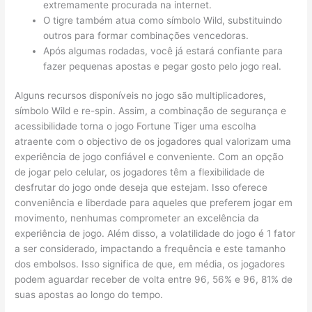
extremamente procurada na internet.
O tigre também atua como símbolo Wild, substituindo
outros para formar combinações vencedoras.
Após algumas rodadas, você já estará confiante para
fazer pequenas apostas e pegar gosto pelo jogo real.
Alguns recursos disponíveis no jogo são multiplicadores,
símbolo Wild e re-spin. Assim, a combinação de segurança e
acessibilidade torna o jogo Fortune Tiger uma escolha
atraente com o objectivo de os jogadores qual valorizam uma
experiência de jogo confiável e conveniente. Com an opção
de jogar pelo celular, os jogadores têm a flexibilidade de
desfrutar do jogo onde deseja que estejam. Isso oferece
conveniência e liberdade para aqueles que preferem jogar em
movimento, nenhumas comprometer an excelência da
experiência de jogo. Além disso, a volatilidade do jogo é 1 fator
a ser considerado, impactando a frequência e este tamanho
dos embolsos. Isso significa de que, em média, os jogadores
podem aguardar receber de volta entre 96, 56% e 96, 81% de
suas apostas ao longo do tempo.