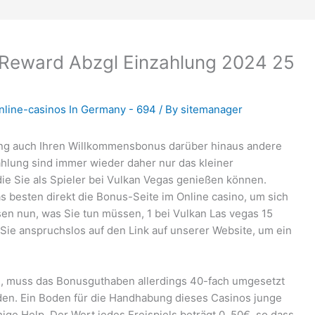
 Reward Abzgl Einzahlung 2024 25
line-casinos In Germany - 694
/ By
sitemanager
ung auch Ihren Willkommensbonus darüber hinaus andere
ahlung sind immer wieder daher nur das kleiner
die Sie als Spieler bei Vulkan Vegas genießen können.
s besten direkt die Bonus-Seite im Online casino, um sich
n nun, was Sie tun müssen, 1 bei Vulkan Las vegas 15
Sie anspruchslos auf den Link auf unserer Website, um ein
, muss das Bonusguthaben allerdings 40-fach umgesetzt
den. Ein Boden für die Handhabung dieses Casinos junge
ige Help. Der Wert jedes Freispiels beträgt 0, 50€, so dass