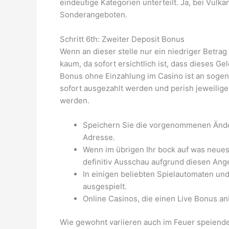
eindeutige Kategorien unterteilt. Ja, bei Vul
Sonderangeboten.
Schritt 6th: Zweiter Deposit Bonus
Wenn an dieser stelle nur ein niedriger Betrag
kaum, da sofort ersichtlich ist, dass dieses 
Bonus ohne Einzahlung im Casino ist an sogena
sofort ausgezahlt werden und perish jeweilig
werden.
Speichern Sie die vorgenommenen Änder
Adresse.
Wenn im übrigen Ihr bock auf was neues e
definitiv Ausschau aufgrund diesen Ang
In einigen beliebten Spielautomaten un
ausgespielt.
Online Casinos, die einen Live Bonus an
Wie gewohnt variieren auch im Feuer speiende