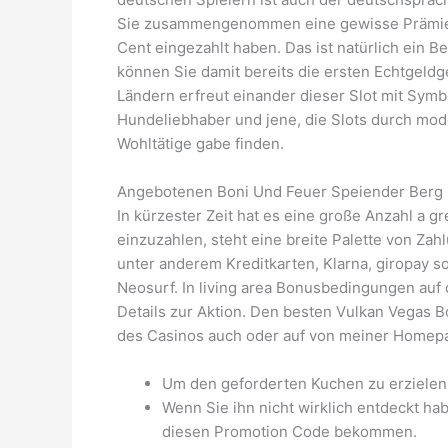
Sie zusammengenommen eine gewisse Prämie v
Cent eingezahlt haben. Das ist natürlich ein Bet
können Sie damit bereits die ersten Echtgeldg
Ländern erfreut einander dieser Slot mit Symb
Hundeliebhaber und jene, die Slots durch mode
Wohltätige gabe finden.
Angebotenen Boni Und Feuer Speiender Berg
In kürzester Zeit hat es eine große Anzahl a g
einzuzahlen, steht eine breite Palette von Za
unter anderem Kreditkarten, Klarna, giropay s
Neosurf. In living area Bonusbedingungen auf 
Details zur Aktion. Den besten Vulkan Vegas B
des Casinos auch oder auf von meiner Homep
Um den geforderten Kuchen zu erzielen, 
Wenn Sie ihn nicht wirklich entdeckt ha
diesen Promotion Code bekommen.