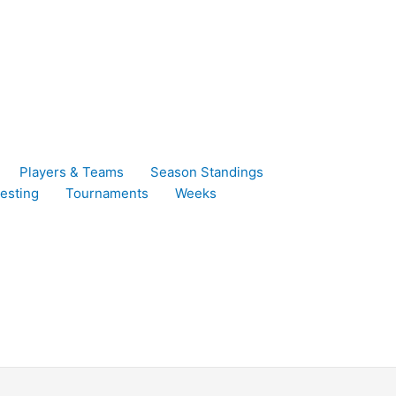
Players & Teams
Season Standings
esting
Tournaments
Weeks