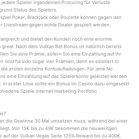
 jedem Spieler irgendeinen Procuring für Verluste
grund Status des Spielers.
ispiel Poker, Blackjack oder Roulette können gegen den
er Livestream gegen echte Dealer gespielt werden.
mfangreich und bietet den Kunden noch eine enorme
 great. Nach dem Vulkan Bet Bonus ist natürlich bereits
ten Sie eine Prämie, sofern Sie eine Einzahlung auf Ihr
ind ha sido sogar vier Prämien, denn es existiert in
die ersten einzelne Kontoaufladungen. Für jene No
ns eine Einzahlung auf das Spielerkonto geleistet werden
In erster Linie sollte ein Bonus im Casino dazu eingesetzt
chiedene Spiele internet marketing Portfolio
as?
man die Gewinne 30 Mal umsetzen muss, während bei einer
 liegt. Von 15€ bis zu 49€ bekommen die neuweritgen
 auf der Vulkan Vegas Seite 125% Reward bis zu 400€.