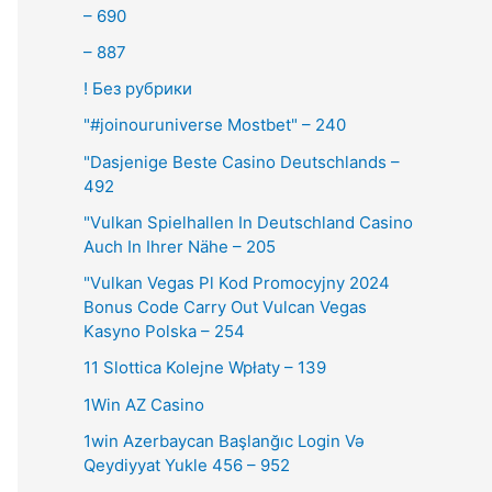
– 690
– 887
! Без рубрики
"#joinouruniverse Mostbet" – 240
"Dasjenige Beste Casino Deutschlands –
492
"Vulkan Spielhallen In Deutschland Casino
Auch In Ihrer Nähe – 205
"Vulkan Vegas Pl Kod Promocyjny 2024 ️
Bonus Code Carry Out Vulcan Vegas
Kasyno Polska – 254
11 Slottica Kolejne Wpłaty – 139
1Win AZ Casino
1win Azerbaycan Başlanğıc Login Və
Qeydiyyat Yukle 456 – 952