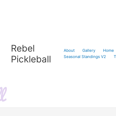
Rebel
About
Gallery
Home
Pickleball
Seasonal Standings V2
T