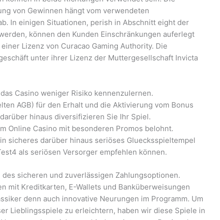
hlung von Gewinnen hängt vom verwendeten
In einigen Situationen, perish in Abschnitt eight der
 werden, können den Kunden Einschränkungen auferlegt
 einer Lizenz von Curacao Gaming Authority. Die
geschäft unter ihrer Lizenz der Muttergesellschaft Invicta
k das Casino weniger Risiko kennenzulernen.
lten AGB) für den Erhalt und die Aktivierung vom Bonus
 darüber hinaus diversifizieren Sie Ihr Spiel.
 Online Casino mit besonderen Promos belohnt.
ein sicheres darüber hinaus seriöses Gluecksspieltempel
Test4 als seriösen Versorger empfehlen können.
l des sicheren und zuverlässigen Zahlungsoptionen.
n mit Kreditkarten, E-Wallets und Banküberweisungen
assiker denn auch innovative Neurungen im Programm. Um
r Lieblingsspiele zu erleichtern, haben wir diese Spiele in