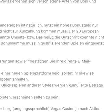
kanVegas ergehen sich verschiedene Arten von Boni und
 angegeben ist natürlich, nutzt ein hohes Bonusgeld nur
Geld nicht zur Auszahlung kommen muss. Der 20 European
nnte Umsatz- bzw. Das heißt, die Gutschrift koennte nicht
e Bonussumme muss in qualifizierenden Spielen eingesetzt
ungen sowie” “bestätigen Sie Ihre direkte E-Mail-
iner neuen Spieleplattform seid, solltet Ihr likewise
eboten anhalten.
d Glücksspielen anderer Styles werden kumulierte Beträge
bieten, erscheinen selten zu sein.
r berg (umgangssprachlich) Vegas Casino je nach Aktion